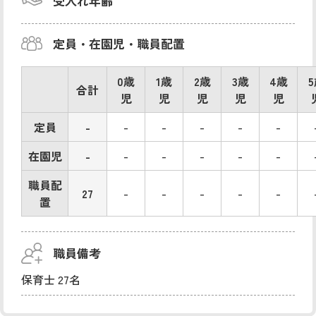
受入れ年齢
定員・在園児・職員配置
0歳
1歳
2歳
3歳
4歳
合計
児
児
児
児
児
定員
-
-
-
-
-
-
在園児
-
-
-
-
-
-
職員配
27
-
-
-
-
-
置
職員備考
保育士 27名