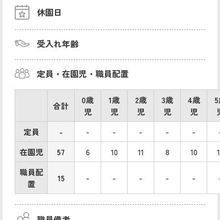
休園日
受入れ年齢
定員・在園児・職員配置
0歳
1歳
2歳
3歳
4歳
合計
児
児
児
児
児
定員
-
-
-
-
-
-
在園児
57
6
10
11
8
10
職員配
15
-
-
-
-
-
置
職員備考