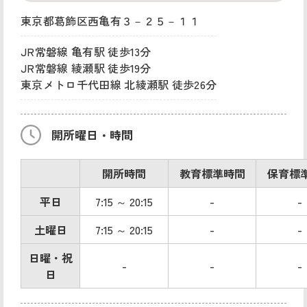
東京都葛飾区西亀有３－２５－１１
JR常磐線 亀有駅 徒歩13分
JR常磐線 綾瀬駅 徒歩19分
東京メトロ千代田線 北綾瀬駅 徒歩26分
開所曜日・時間
開所時間
教育標準時間
保育標
平日
7:15 ～ 20:15
-
-
土曜日
7:15 ～ 20:15
-
-
日曜・祝
-
-
-
日