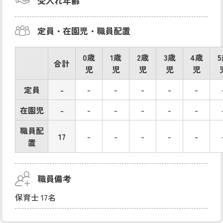
受入れ年齢
定員・在園児・職員配置
0歳
1歳
2歳
3歳
4歳
合計
児
児
児
児
児
定員
-
-
-
-
-
-
在園児
-
-
-
-
-
-
職員配
17
-
-
-
-
-
置
職員備考
保育士 17名