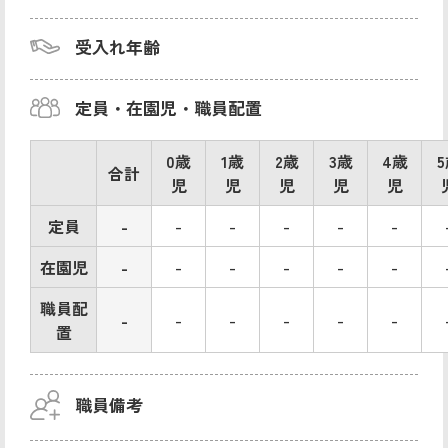
受入れ年齢
定員・在園児・職員配置
0歳
1歳
2歳
3歳
4歳
合計
児
児
児
児
児
定員
-
-
-
-
-
-
在園児
-
-
-
-
-
-
職員配
-
-
-
-
-
-
置
職員備考