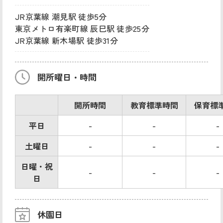
JR京葉線 潮見駅 徒歩5分
東京メトロ有楽町線 辰巳駅 徒歩25分
JR京葉線 新木場駅 徒歩31分
開所曜日・時間
開所時間
教育標準時間
保育標
平日
-
-
-
土曜日
-
-
-
日曜・祝
-
-
-
日
休園日