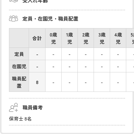
受入れ年齢
定員・在園児・職員配置
0歳
1歳
2歳
3歳
4歳
合計
児
児
児
児
児
定員
-
-
-
-
-
-
在園児
-
-
-
-
-
-
職員配
8
-
-
-
-
-
置
職員備考
保育士 8名