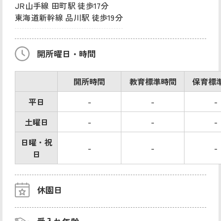
JR山手線 田町駅 徒歩17分
東海道新幹線 品川駅 徒歩19分
開所曜日・時間
開所時間
教育標準時間
保育標
平日
-
-
-
土曜日
-
-
-
日曜・祝
-
-
-
日
休園日