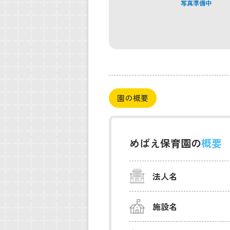
園の概要
めばえ保育園の
概要
法人名
施設名