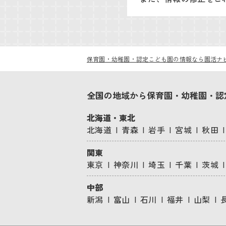
保育園・幼稚園・認定こども園の情報なら園活ナ
全国の地域から保育園・幼稚園・認
北海道・東北
北海道
青森
岩手
宮城
秋田
関東
東京
神奈川
埼玉
千葉
茨城
中部
新潟
富山
石川
福井
山梨