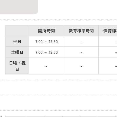
開所時間
教育標準時間
保育標
平日
7:00 ～ 19:30
-
-
土曜日
7:00 ～ 19:30
-
-
日曜・祝
-
-
-
日