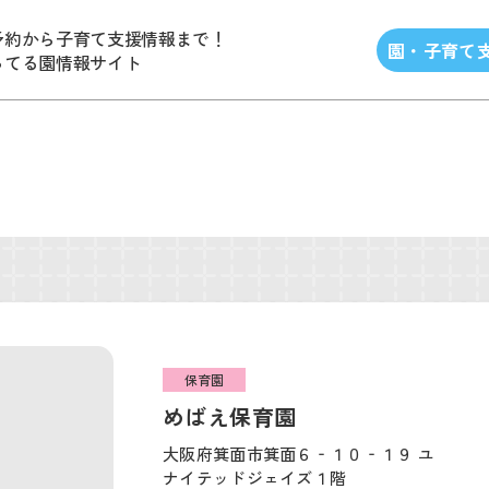
予約から子育て支援情報まで！
園・子育て
ってる園情報サイト
保育園
めばえ保育園
大阪府箕面市箕面６‐１０‐１９ ユ
ナイテッドジェイズ１階