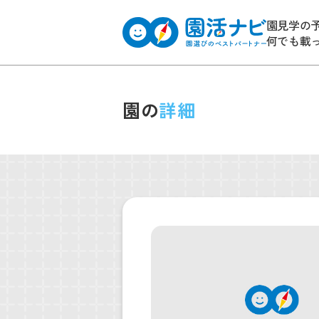
園見学の
何でも載
園の
詳細