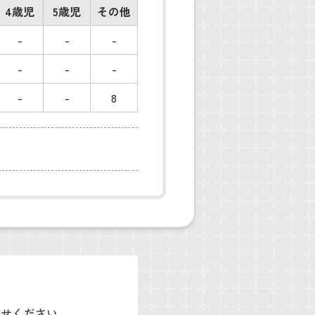
4歳児
5歳児
その他
-
-
-
-
-
-
-
-
8
わせください。