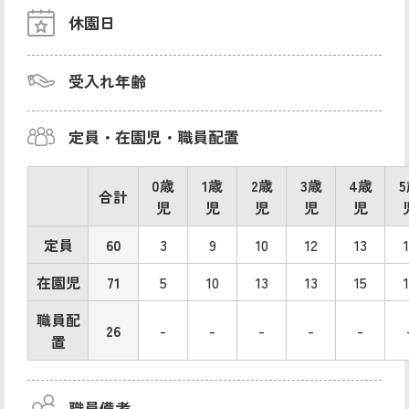
休園日
受入れ年齢
定員・在園児・職員配置
0歳
1歳
2歳
3歳
4歳
合計
児
児
児
児
児
定員
60
3
9
10
12
13
在園児
71
5
10
13
13
15
職員配
26
-
-
-
-
-
置
職員備考