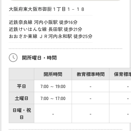
大阪府東大阪市御厨１丁目１－１８
近鉄奈良線 河内小阪駅 徒歩16分
近鉄けいはんな線 長田駅 徒歩21分
おおさか東線 ＪＲ河内永和駅 徒歩25分
開所曜日・時間
開所時間
教育標準時間
保育標
平日
7:00 ～ 19:00
-
-
土曜日
7:00 ～ 17:00
-
-
日曜・祝
-
-
-
日