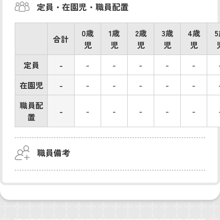
定員・在園児・職員配置
0歳
1歳
2歳
3歳
4歳
合計
児
児
児
児
児
定員
-
-
-
-
-
-
在園児
-
-
-
-
-
-
職員配
-
-
-
-
-
-
置
職員備考