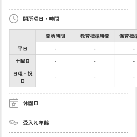
開所曜日・時間
開所時間
教育標準時間
保育標
平日
-
-
-
土曜日
-
-
-
日曜・祝
-
-
-
日
休園日
受入れ年齢