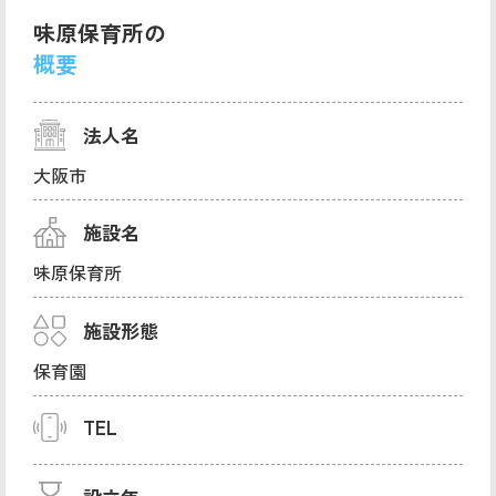
味原保育所の
概要
法人名
大阪市
施設名
味原保育所
施設形態
保育園
TEL