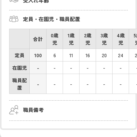
受入れ年齢
定員・在園児・職員配置
0歳
1歳
2歳
3歳
4歳
合計
児
児
児
児
児
定員
100
6
11
16
20
24
在園児
-
-
-
-
-
-
職員配
-
-
-
-
-
-
置
職員備考