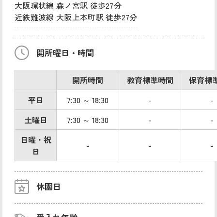
大阪環状線 森ノ宮駅 徒歩27分
近鉄難波線 大阪上本町駅 徒歩27分
開所曜日・時間
開所時間
教育標準時間
保育標
平日
7:30 ～ 18:30
-
-
土曜日
7:30 ～ 18:30
-
-
日曜・祝
-
-
-
日
休園日