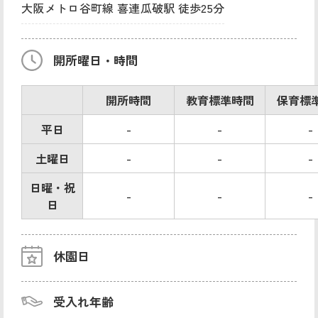
大阪メトロ谷町線 喜連瓜破駅 徒歩25分
開所曜日・時間
開所時間
教育標準時間
保育標
平日
-
-
-
土曜日
-
-
-
日曜・祝
-
-
-
日
休園日
受入れ年齢