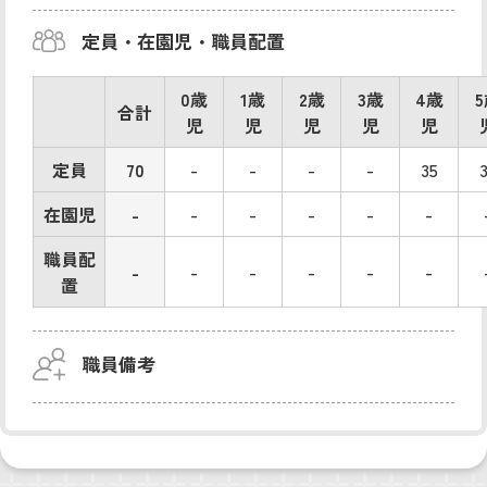
定員・在園児・職員配置
0歳
1歳
2歳
3歳
4歳
合計
児
児
児
児
児
定員
70
-
-
-
-
35
在園児
-
-
-
-
-
-
職員配
-
-
-
-
-
-
置
職員備考