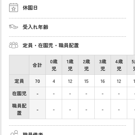
休園日
受入れ年齢
定員・在園児・職員配置
0歳
1歳
2歳
3歳
4歳
合計
児
児
児
児
児
定員
70
4
12
15
16
12
在園児
-
-
-
-
-
-
職員配
-
-
-
-
-
-
置
職員備考