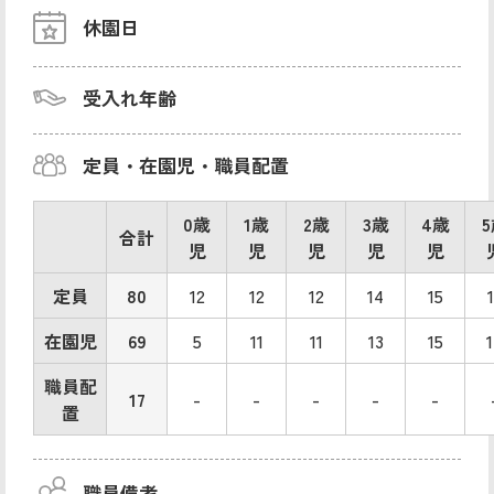
休園日
受入れ年齢
定員・在園児・職員配置
0歳
1歳
2歳
3歳
4歳
合計
児
児
児
児
児
定員
80
12
12
12
14
15
在園児
69
5
11
11
13
15
職員配
17
-
-
-
-
-
置
職員備考