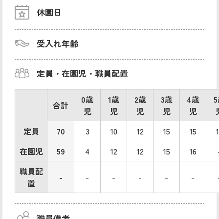
休園日
受入れ年齢
定員・在園児・職員配置
0歳
1歳
2歳
3歳
4歳
合計
児
児
児
児
児
定員
70
3
10
12
15
15
在園児
59
4
12
12
15
16
職員配
-
-
-
-
-
-
置
職員備考