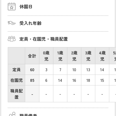
休園日
受入れ年齢
定員・在園児・職員配置
0歳
1歳
2歳
3歳
4歳
合計
児
児
児
児
児
定員
60
3
7
10
13
14
在園児
85
6
14
16
18
15
職員配
-
-
-
-
-
-
置
職員備考