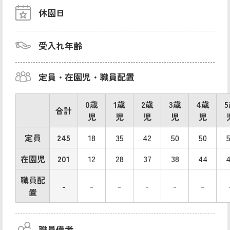
休園日
受入れ年齢
定員・在園児・職員配置
0歳
1歳
2歳
3歳
4歳
合計
児
児
児
児
児
定員
245
18
35
42
50
50
在園児
201
12
28
37
38
44
職員配
-
-
-
-
-
-
置
職員備考