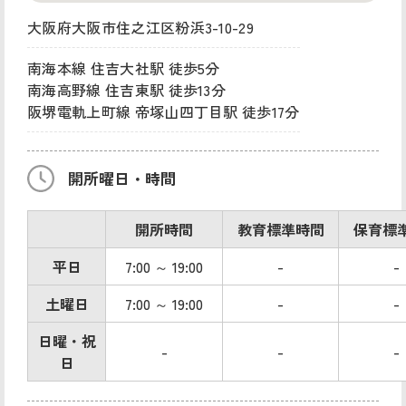
大阪府大阪市住之江区粉浜3-10-29
南海本線 住吉大社駅 徒歩5分
南海高野線 住吉東駅 徒歩13分
阪堺電軌上町線 帝塚山四丁目駅 徒歩17分
開所曜日・時間
開所時間
教育標準時間
保育標
平日
7:00 ～ 19:00
-
-
土曜日
7:00 ～ 19:00
-
-
日曜・祝
-
-
-
日