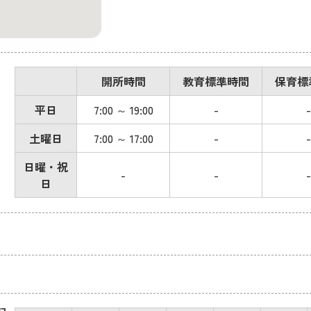
開所時間
教育標準時間
保育標
平日
7:00 ～ 19:00
-
-
土曜日
7:00 ～ 17:00
-
-
日曜・祝
-
-
-
日