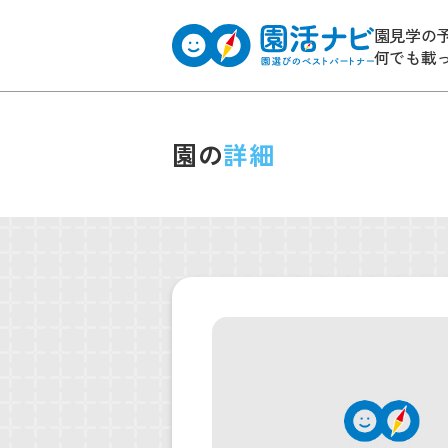
園見学の
何でも載
園の
詳細