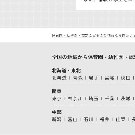
保育園・幼稚園・認定こども園の情報なら園活ナ
全国の地域から保育園・幼稚園・認
北海道・東北
北海道
青森
岩手
宮城
秋田
関東
東京
神奈川
埼玉
千葉
茨城
中部
新潟
富山
石川
福井
山梨