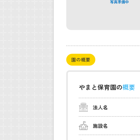
園の概要
やまと保育園の
概要
法人名
施設名