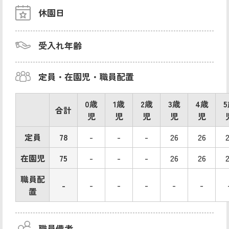
休園日
受入れ年齢
定員・在園児・職員配置
0歳
1歳
2歳
3歳
4歳
合計
児
児
児
児
児
定員
78
-
-
-
26
26
在園児
75
-
-
-
26
26
職員配
-
-
-
-
-
-
置
職員備考