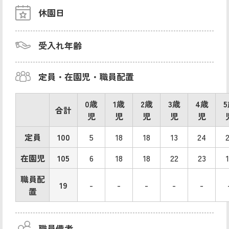
休園日
受入れ年齢
定員・在園児・職員配置
0歳
1歳
2歳
3歳
4歳
合計
児
児
児
児
児
定員
100
5
18
18
13
24
在園児
105
6
18
18
22
23
職員配
19
-
-
-
-
-
置
職員備考