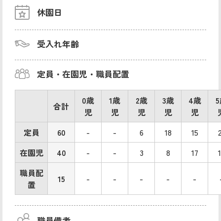
休園日
受入れ年齢
定員・在園児・職員配置
0歳
1歳
2歳
3歳
4歳
合計
児
児
児
児
児
定員
60
-
-
6
18
15
在園児
40
-
-
3
8
17
職員配
15
-
-
-
-
-
置
職員備考