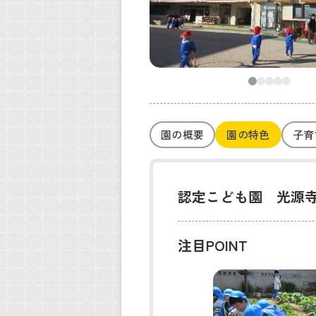
園の概要
園の特色
子育
認定こども園 光源
注目POINT