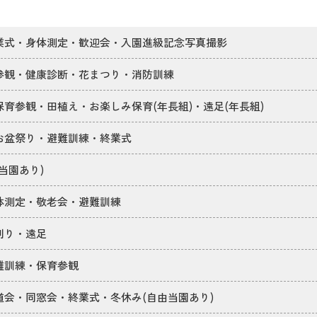
業式・身体測定・歓迎会・入園進級記念写真撮影
参観・健康診断・花まつり・消防訓練
育参観・田植え・お楽しみ保育(年長組)・遠足(年長組)
お盆祭り・避難訓練・終業式
当園あり)
体測定・敬老会・避難訓練
刈り・遠足
難訓練・保育参観
道会・同窓会・終業式・冬休み(自由当園あり)