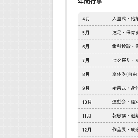
年間行事
4月
入園式・始
5月
遠足・保育
6月
歯科検診・保
7月
七夕祭り・
8月
夏休み(自由
9月
始業式・身
10月
運動会・稲
11月
報恩講・避
12月
作品展・成