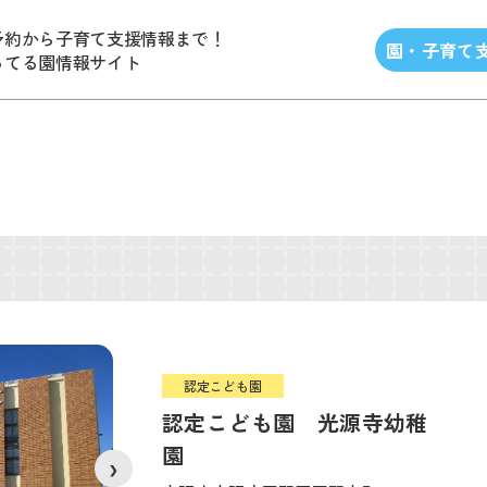
予約から子育て支援情報まで！
園・子育て
ってる園情報サイト
認定こども園
認定こども園 光源寺幼稚
園
❯