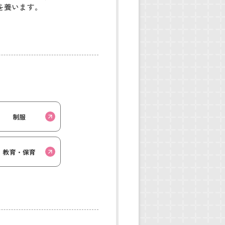
を養います。
制服
教育・保育