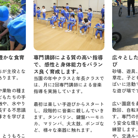
豊かな食育
専門講師による質の高い指導
広々とし
で、感性と身体能力をバラン
び
ス良く育成します。
ちが主役とな
砂場、遊具
ります。

草花。子ど
当園の年中クラスと年長クラスで
ぱいに活動
は、月に2回専門講師による音楽
や果物の種ま
な遊び場です
指導を実施しています。

どもたちの手
触や、水やり
広い園庭を
最初は楽しい手遊びからスタート
長する不思議
数回、自転
し、段階的に音楽に親しんでいき
尊さを学びま
す。専門の
ます。タンバリン、鍵盤ハーモニ
う安全な環
カ、マリンバ、大太鼓、ボンゴな
練習します
ど、様々な楽器に触れます。

、とうもろこ
や、交通ル