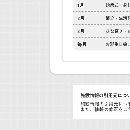
1月
始業式・身
2月
節分・生活
3月
ひな祭り・
毎月
お誕生日会
施設情報の引用元につ
施設情報の引用元につ
また、情報の修正をご