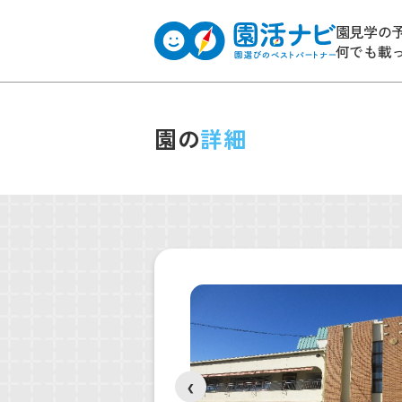
園見学の
何でも載
園の
詳細
❮