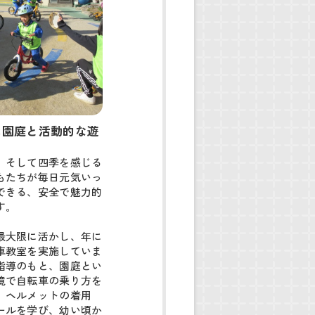
た園庭と活動的な遊
、そして四季を感じる
もたちが毎日元気いっ
できる、安全で魅力的
。

最大限に活かし、年に
車教室を実施していま
指導のもと、園庭とい
境で自転車の乗り方を
。ヘルメットの着用
ールを学び、幼い頃か