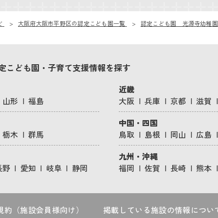
ビ
大阪府大阪市平野区の認定こども園一覧
認定こども園 光源寺幼稚園
定こども園・子育て支援情報を探す
近畿
山形
福島
大阪
兵庫
京都
滋賀
中国・四国
栃木
群馬
鳥取
島根
岡山
広島
九州・沖縄
長野
愛知
岐阜
静岡
福岡
佐賀
長崎
熊本
規約（施設会員様向け）
掲載している施設の情報につい