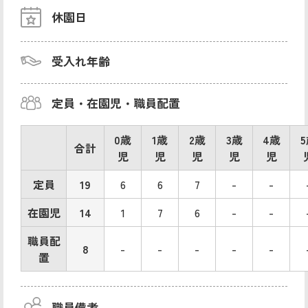
休園日
受入れ年齢
定員・在園児・職員配置
0歳
1歳
2歳
3歳
4歳
合計
児
児
児
児
児
定員
19
6
6
7
-
-
在園児
14
1
7
6
-
-
職員配
8
-
-
-
-
-
置
職員備考