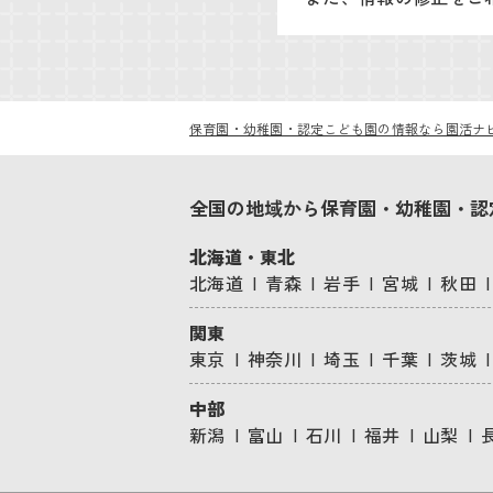
保育園・幼稚園・認定こども園の情報なら園活ナ
全国の地域から保育園・幼稚園・認
北海道・東北
北海道
青森
岩手
宮城
秋田
関東
東京
神奈川
埼玉
千葉
茨城
中部
新潟
富山
石川
福井
山梨