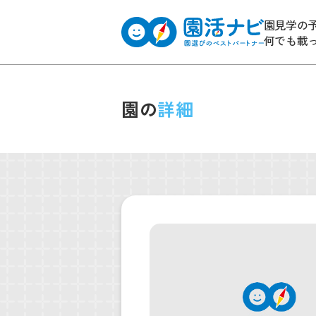
園見学の
何でも載
園の
詳細