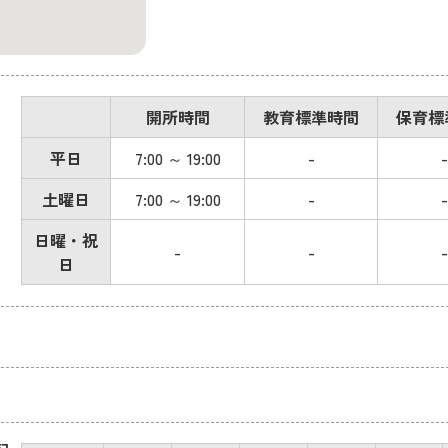
開所時間
教育標準時間
保育標
平日
7:00 ～ 19:00
-
-
土曜日
7:00 ～ 19:00
-
-
日曜・祝
-
-
-
日