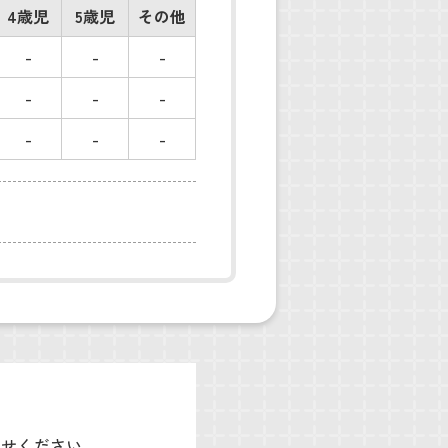
4歳児
5歳児
その他
-
-
-
-
-
-
-
-
-
わせください。