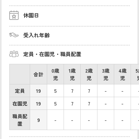
休園日
受入れ年齢
定員・在園児・職員配置
0歳
1歳
2歳
3歳
4歳
合計
児
児
児
児
児
定員
19
5
7
7
-
-
在園児
19
5
7
7
-
-
職員配
9
-
-
-
-
-
置