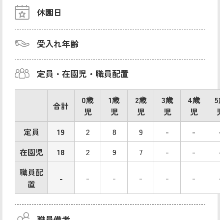
休園日
受入れ年齢
定員・在園児・職員配置
0歳
1歳
2歳
3歳
4歳
合計
児
児
児
児
児
定員
19
2
8
9
-
-
在園児
18
2
9
7
-
-
職員配
-
-
-
-
-
-
置
職員備考