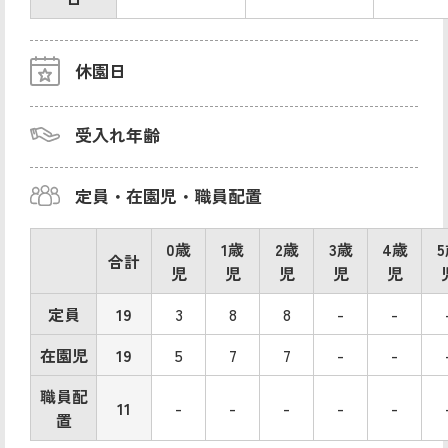
休園日
受入れ年齢
定員・在園児・職員配置
0歳
1歳
2歳
3歳
4歳
合計
児
児
児
児
児
定員
19
3
8
8
-
-
在園児
19
5
7
7
-
-
職員配
11
-
-
-
-
-
置