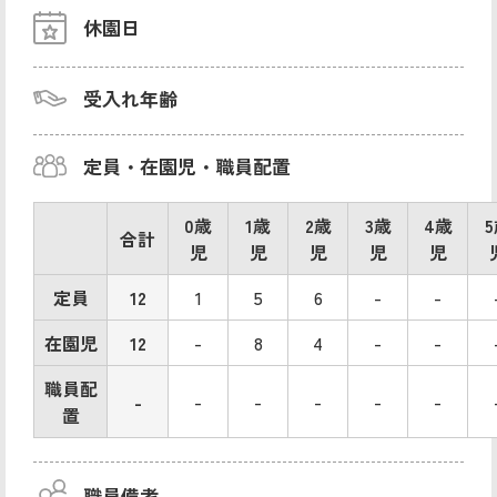
休園日
受入れ年齢
定員・在園児・職員配置
0歳
1歳
2歳
3歳
4歳
合計
児
児
児
児
児
定員
12
1
5
6
-
-
在園児
12
-
8
4
-
-
職員配
-
-
-
-
-
-
置
職員備考