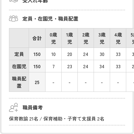
受入れ年齢
定員・在園児・職員配置
0歳
1歳
2歳
3歳
4歳
合計
児
児
児
児
児
定員
150
10
20
24
30
33
在園児
150
7
23
24
34
33
職員配
25
-
-
-
-
-
置
職員備考
保育教諭 21名 / 保育補助・子育て支援員 2名