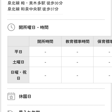
泉北線 栂・美木多駅 徒歩30分
泉北線 和泉中央駅 徒歩37分
開所曜日・時間
開所時間
教育標準時間
保育標
平日
-
-
-
土曜日
-
-
-
日曜・祝
-
-
-
日
休園日