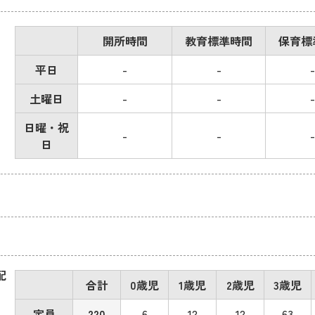
開所時間
教育標準時間
保育標
平日
-
-
-
土曜日
-
-
-
日曜・祝
-
-
-
日
配
合計
0歳児
1歳児
2歳児
3歳児
定員
220
6
12
12
63