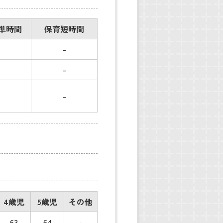
準時間
保育短時間
-
-
-
4歳児
5歳児
その他
63
64
-