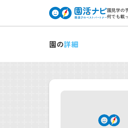
園見学の
何でも載
園の
詳細