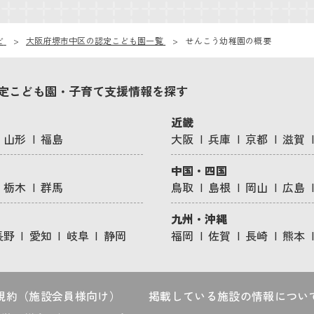
ビ
大阪府堺市中区の認定こども園一覧
せんこう幼稚園の概要
定こども園・子育て支援情報を探す
近畿
山形
福島
大阪
兵庫
京都
滋賀
中国・四国
栃木
群馬
鳥取
島根
岡山
広島
九州・沖縄
長野
愛知
岐阜
静岡
福岡
佐賀
長崎
熊本
規約（施設会員様向け）
掲載している施設の情報につい