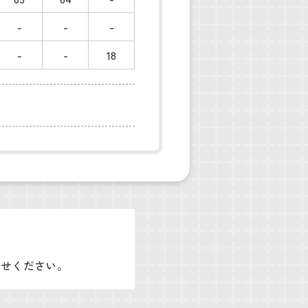
-
-
-
-
-
18
わせください。