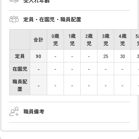
受入れ年齢
定員・在園児・職員配置
0歳
1歳
2歳
3歳
4歳
合計
児
児
児
児
児
定員
90
-
-
-
25
30
在園児
-
-
-
-
-
-
職員配
-
-
-
-
-
-
置
職員備考