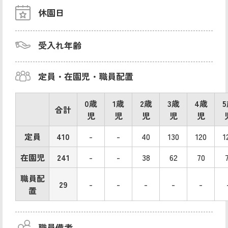
休園日
受入れ年齢
定員・在園児・職員配置
0歳
1歳
2歳
3歳
4歳
合計
児
児
児
児
児
定員
410
-
-
40
130
120
1
在園児
241
-
-
38
62
70
職員配
29
-
-
-
-
-
置
職員備考