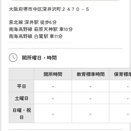
大阪府堺市中区深井沢町２４７０－５
泉北線 深井駅 徒歩6分
南海高野線 萩原天神駅 車10分
南海高野線 白鷺駅 車11分
開所曜日・時間
開所時間
教育標準時間
保育標
平日
-
-
-
土曜日
-
-
-
日曜・祝
-
-
-
日