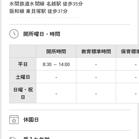
水間鉄道水間線 名越駅 徒歩35分
阪和線 東貝塚駅 徒歩37分
開所曜日・時間
開所時間
教育標準時間
保育標
平日
8:30 ～ 14:00
-
-
土曜日
-
-
-
日曜・祝
-
-
-
日
休園日