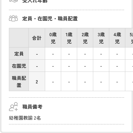
受入れ年齢
定員・在園児・職員配置
0歳
1歳
2歳
3歳
4歳
合計
児
児
児
児
児
定員
-
-
-
-
-
-
在園児
-
-
-
-
-
-
職員配
2
-
-
-
-
-
置
職員備考
幼稚園教諭 2名