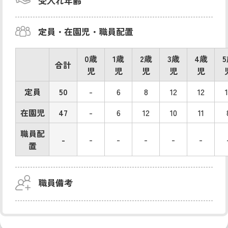
受入れ年齢
定員・在園児・職員配置
0歳
1歳
2歳
3歳
4歳
合計
児
児
児
児
児
定員
50
-
6
8
12
12
在園児
47
-
6
12
10
11
職員配
-
-
-
-
-
-
置
職員備考