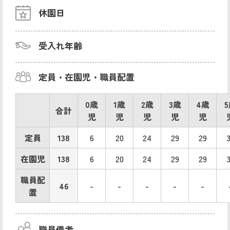
休園日
受入れ年齢
定員・在園児・職員配置
0歳
1歳
2歳
3歳
4歳
合計
児
児
児
児
児
定員
138
6
20
24
29
29
在園児
138
6
20
24
29
29
職員配
46
-
-
-
-
-
置
職員備考