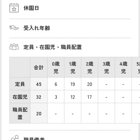
休園日
受入れ年齢
定員・在園児・職員配置
0歳
1歳
2歳
3歳
4歳
合計
児
児
児
児
児
定員
45
6
19
20
-
-
在園児
32
3
12
17
-
-
職員配
20
-
-
-
-
-
置
職員備考