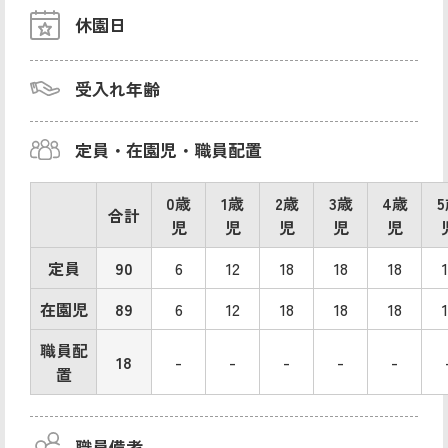
休園日
受入れ年齢
定員・在園児・職員配置
0歳
1歳
2歳
3歳
4歳
合計
児
児
児
児
児
定員
90
6
12
18
18
18
在園児
89
6
12
18
18
18
職員配
18
-
-
-
-
-
置
職員備考