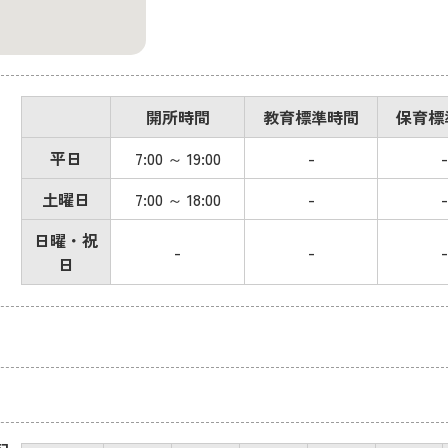
開所時間
教育標準時間
保育標
平日
7:00 ～ 19:00
-
-
土曜日
7:00 ～ 18:00
-
-
日曜・祝
-
-
-
日