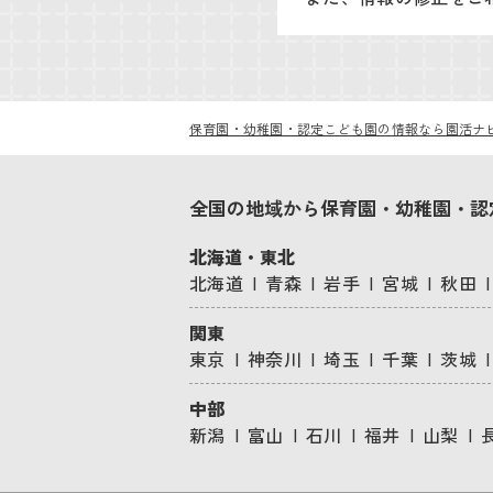
保育園・幼稚園・認定こども園の情報なら園活ナ
全国の地域から保育園・幼稚園・認
北海道・東北
北海道
青森
岩手
宮城
秋田
関東
東京
神奈川
埼玉
千葉
茨城
中部
新潟
富山
石川
福井
山梨