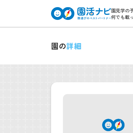
園見学の
何でも載
園の
詳細