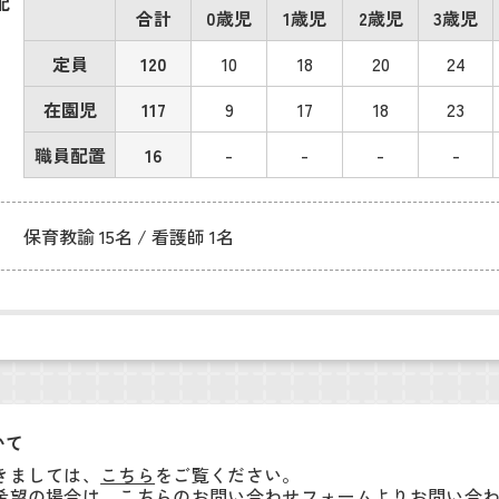
配
合計
0歳児
1歳児
2歳児
3歳児
定員
120
10
18
20
24
在園児
117
9
17
18
23
職員配置
16
-
-
-
-
保育教諭 15名 / 看護師 1名
いて
きましては、
こちら
をご覧ください。
希望の場合は、こちらの
お問い合わせフォーム
よりお問い合