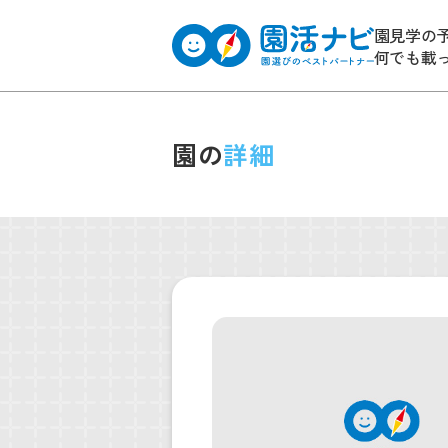
園見学の
何でも載
園の
詳細