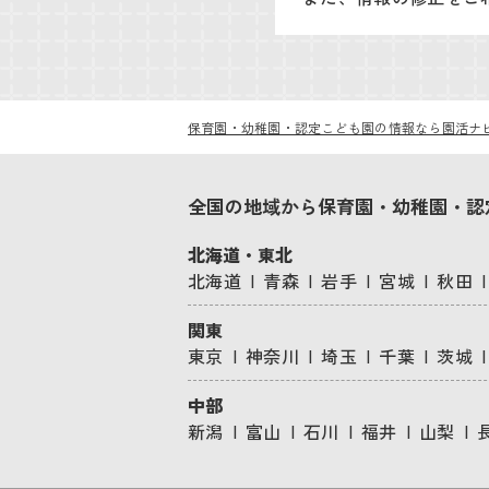
保育園・幼稚園・認定こども園の情報なら園活ナ
全国の地域から保育園・幼稚園・認
北海道・東北
北海道
青森
岩手
宮城
秋田
関東
東京
神奈川
埼玉
千葉
茨城
中部
新潟
富山
石川
福井
山梨