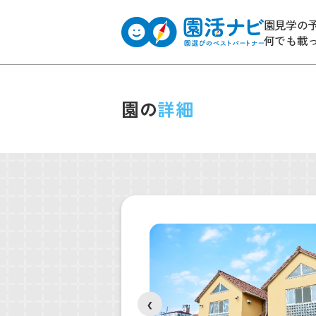
園見学の
何でも載
園の
詳細
❮