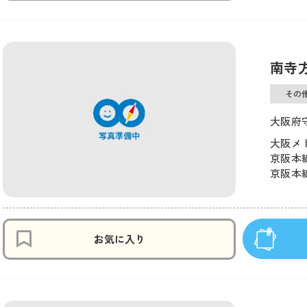
南寺
その
大阪府守
大阪メト
京阪本線
京阪本線
お気に入り