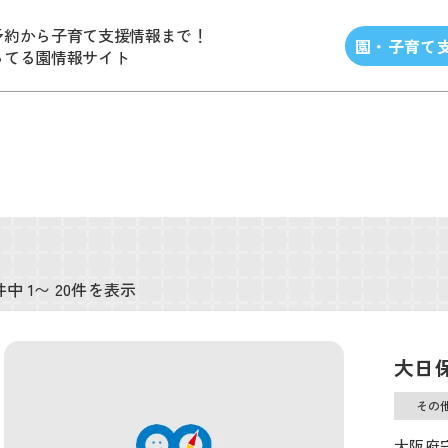
予約から子育て支援情報まで！
園・子育て
ってる園情報サイト
件中 1〜 20件を表示
大日
その
大阪府