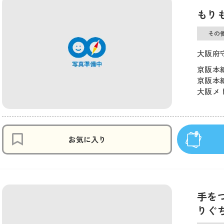
もり
その
大阪府
京阪本線
京阪本線
大阪メト
お気に入り
手を
りぐ