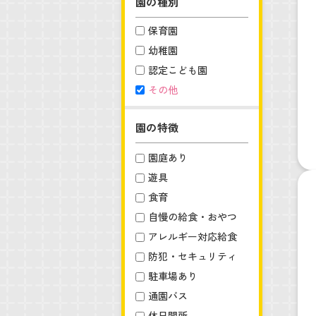
園の種別
保育園
幼稚園
認定こども園
その他
園の特徴
園庭あり
遊具
食育
自慢の給食・おやつ
アレルギー対応給食
防犯・セキュリティ
駐車場あり
通園バス
休日開所