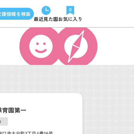
0
支援情報を検索
最近見た園
お気に入り
保育園第一
他
守口市大日町3丁目4番36号