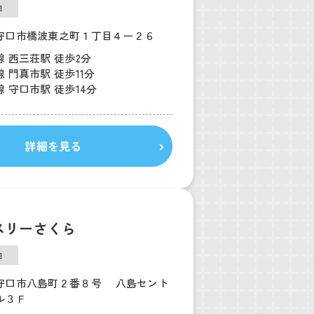
他
守口市橋波東之町１丁目４ー２６
 西三荘駅 徒歩2分
 門真市駅 徒歩11分
 守口市駅 徒歩14分
詳細を見る
スリーさくら
他
守口市八島町２番８号 八島セント
ル３Ｆ