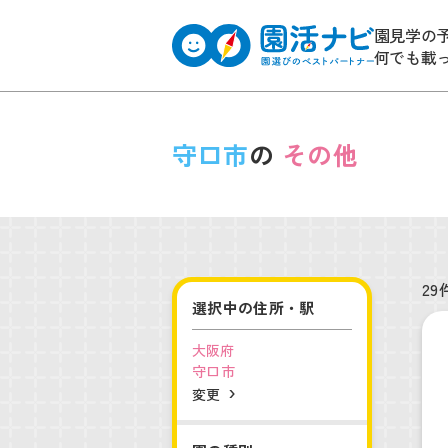
園見学の
何でも載
守口市
の
その他
29
選択中の住所・駅
大阪府
守口市
変更