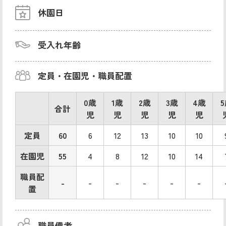
休園日
受入れ年齢
定員・在園児・職員配置
0歳
1歳
2歳
3歳
4歳
合計
児
児
児
児
児
定員
60
6
12
13
10
10
在園児
55
4
8
12
10
14
職員配
-
-
-
-
-
-
置
職員備考