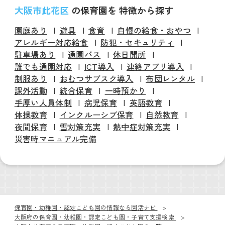
大阪市此花区
の保育園を 特徴から探す
園庭あり
遊具
食育
自慢の給食・おやつ
アレルギー対応給食
防犯・セキュリティ
駐車場あり
通園バス
休日開所
誰でも通園対応
ICT導入
連絡アプリ導入
制服あり
おむつサブスク導入
布団レンタル
課外活動
統合保育
一時預かり
手厚い人員体制
病児保育
英語教育
体操教育
インクルーシブ保育
自然教育
夜間保育
雪対策充実
熱中症対策充実
災害時マニュアル完備
保育園・幼稚園・認定こども園の情報なら園活ナビ
大阪府の保育園・幼稚園・認定こども園・子育て支援検索