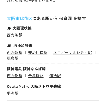
想的な環境が整っています。
大阪市此花区
にある駅から 保育園 を探す
JR 大阪環状線
西九条駅
JR JRゆめ咲線
西九条駅
安治川口駅
ユニバーサルシティ駅
桜島駅
阪神電鉄 阪神なんば線
西九条駅
千鳥橋駅
伝法駅
Osaka Metro 大阪メトロ中央線
夢洲駅