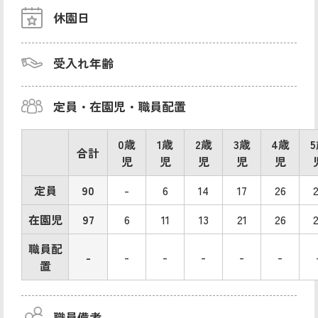
休園日
受入れ年齢
定員・在園児・職員配置
0歳
1歳
2歳
3歳
4歳
合計
児
児
児
児
児
定員
90
-
6
14
17
26
在園児
97
6
11
13
21
26
職員配
-
-
-
-
-
-
置
職員備考