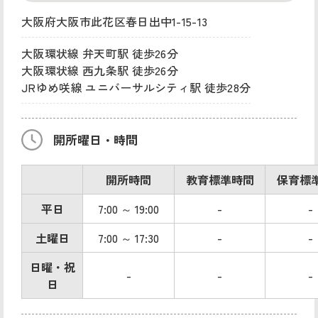
大阪府大阪市此花区春日出中1-15-13
大阪環状線 弁天町駅 徒歩26分
大阪環状線 西九条駅 徒歩26分
JRゆめ咲線 ユニバーサルシティ駅 徒歩28分
開所曜日・時間
開所時間
教育標準時間
保育標
平日
7:00 ～ 19:00
-
-
土曜日
7:00 ～ 17:30
-
-
日曜・祝
-
-
-
日