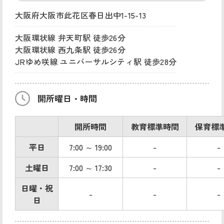
大阪府大阪市此花区春日出中1-15-13
大阪環状線 弁天町駅 徒歩26分
大阪環状線 西九条駅 徒歩26分
JRゆめ咲線 ユニバーサルシティ駅 徒歩28分
開所曜日・時間
開所時間
教育標準時間
保育標
平日
7:00 ～ 19:00
-
-
土曜日
7:00 ～ 17:30
-
-
日曜・祝
-
-
-
日