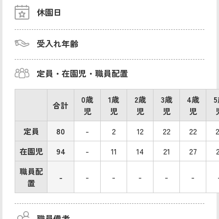
休園日
受入れ年齢
定員・在園児・職員配置
0歳
1歳
2歳
3歳
4歳
合計
児
児
児
児
児
定員
80
-
2
12
22
22
在園児
94
-
11
14
21
27
職員配
-
-
-
-
-
-
置
職員備考