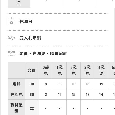
日
休園日
受入れ年齢
定員・在園児・職員配置
0歳
1歳
2歳
3歳
4歳
合計
児
児
児
児
児
定員
90
8
15
16
18
19
在園児
80
3
15
15
17
14
職員配
22
-
-
-
-
-
置