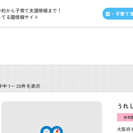
予約から子育て支援情報まで！
園・子育て
ってる園情報サイト
件中 1〜 20件を表示
うれ
保育
大阪府