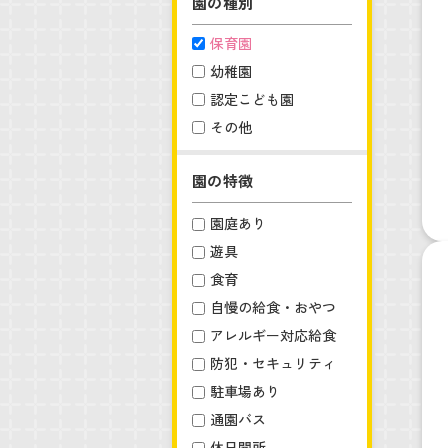
園の種別
保育園
幼稚園
認定こども園
その他
園の特徴
園庭あり
遊具
食育
自慢の給食・おやつ
アレルギー対応給食
防犯・セキュリティ
駐車場あり
通園バス
休日開所