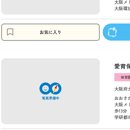
大阪メト
大阪環状
お気に入り
愛育
保育
大阪府大
おおさか
大阪メ
歩13分
学研都市