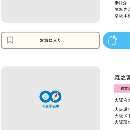
歩11分
おおさか
京阪本線
お気に入り
森之
保育
大阪府大
大阪環状
大阪メト
大阪環状