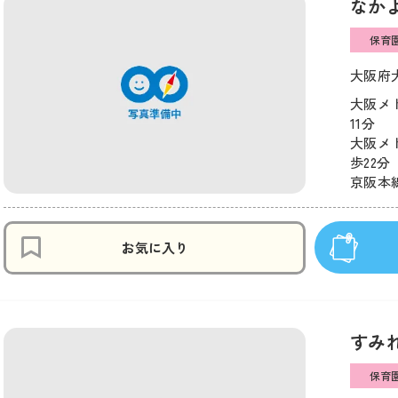
なか
保育
大阪府大
大阪メ
11分
大阪メ
歩22分
京阪本線
お気に入り
すみ
保育