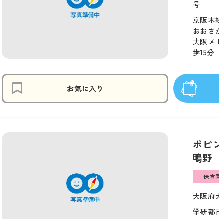
号
京阪本線
おおさか
大阪メ
歩15分
お気に入り
ポピ
鴫野
保育
大阪府大
学研都市