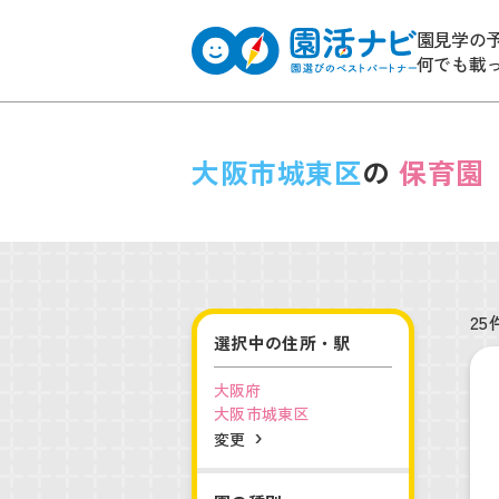
園見学の
何でも載
大阪市城東区
の
保育園
25
選択中の住所・駅
大阪府
大阪市城東区
変更