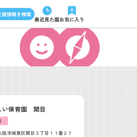
0
支援情報を検索
最近見た園
お気に入り
しい保育園 関目
園
大阪市城東区関目３丁目１１番２７