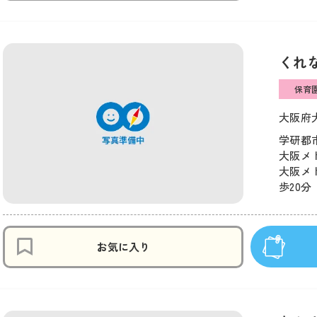
くれ
保育
大阪府大
学研都市
大阪メト
大阪メ
歩20分
お気に入り