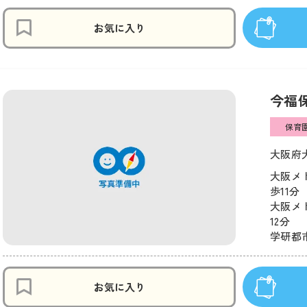
お気に入り
今福
保育
大阪府大
大阪メ
歩11分
大阪メ
12分
学研都市
お気に入り