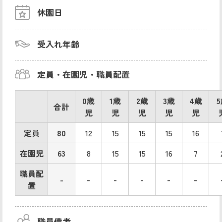
休園日
受入れ年齢
定員・在園児・職員配置
0歳
1歳
2歳
3歳
4歳
合計
児
児
児
児
児
定員
80
12
15
15
15
16
在園児
63
8
15
15
16
7
職員配
-
-
-
-
-
-
置
職員備考