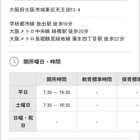
大阪府大阪市城東区天王田13-4
学研都市線 放出駅 徒歩16分
大阪メトロ中央線 緑橋駅 徒歩20分
大阪メトロ長堀鶴見緑地線 蒲生四丁目駅 徒歩22分
開所曜日・時間
開所時間
教育標準時間
保育標
平日
7:30 ～ 19:30
-
-
土曜日
7:30 ～ 18:30
-
-
日曜・祝
-
-
-
日