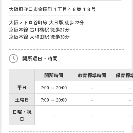
大阪府守口市金田町１丁目４８番１８号
大阪メトロ谷町線 大日駅 徒歩22分
京阪本線 古川橋駅 徒歩27分
京阪本線 大和田駅 徒歩30分
開所曜日・時間
開所時間
教育標準時間
保育標
平日
7:00 ～ 20:00
-
-
土曜日
7:00 ～ 20:00
-
-
日曜・祝
-
-
-
日