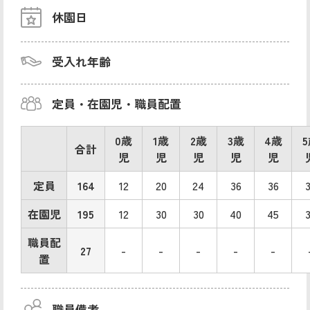
休園日
受入れ年齢
定員・在園児・職員配置
0歳
1歳
2歳
3歳
4歳
合計
児
児
児
児
児
定員
164
12
20
24
36
36
在園児
195
12
30
30
40
45
職員配
27
-
-
-
-
-
置
職員備考