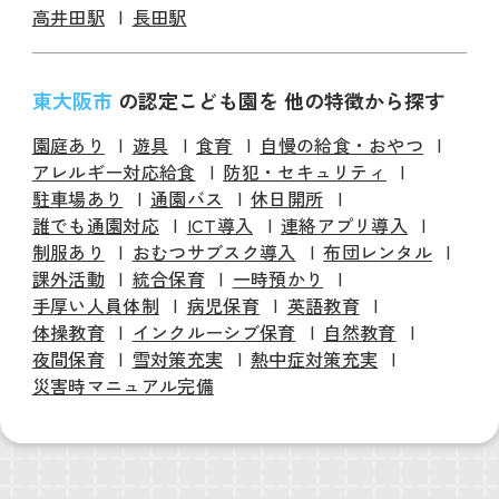
高井田駅
長田駅
東大阪市
の認定こども園を 他の特徴から探す
園庭あり
遊具
食育
自慢の給食・おやつ
アレルギー対応給食
防犯・セキュリティ
駐車場あり
通園バス
休日開所
誰でも通園対応
ICT導入
連絡アプリ導入
制服あり
おむつサブスク導入
布団レンタル
課外活動
統合保育
一時預かり
手厚い人員体制
病児保育
英語教育
体操教育
インクルーシブ保育
自然教育
夜間保育
雪対策充実
熱中症対策充実
災害時マニュアル完備