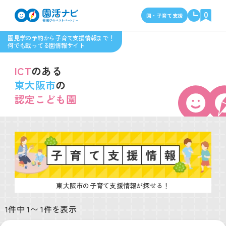
0
園・子育て支援
園見学の予約から子育て支援情報まで！
何でも載ってる園情報サイト
ICT
のある
東大阪市
の
認定こども園
東大阪市の子育て支援情報が探せる！
1件中 1〜 1件を表示