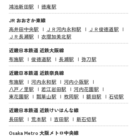
鴻池新田駅
徳庵駅
JR おおさか東線
高井田中央駅
ＪＲ河内永和駅
ＪＲ俊徳道駅
ＪＲ長瀬駅
衣摺加美北駅
近畿日本鉄道 近鉄大阪線
布施駅
俊徳道駅
長瀬駅
弥刀駅
近畿日本鉄道 近鉄奈良線
布施駅
河内永和駅
河内小阪駅
八戸ノ里駅
若江岩田駅
河内花園駅
東花園駅
瓢箪山駅
枚岡駅
額田駅
石切駅
近畿日本鉄道 近鉄けいはんな線
長田駅
荒本駅
吉田駅
新石切駅
Osaka Metro 大阪メトロ中央線