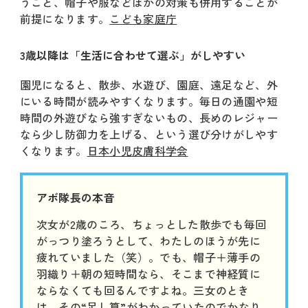
うこと、帽子や服などほかの対策も併用することが
前提になります。
こども家庭庁
3歳以降は「生活に合わせて選ぶ」がしやすい
園児になると、散歩、水遊び、園庭、遠足など、外
にいる時間が読みやすくなります。毎日の通園や短
時間の外遊びなら強すぎないもの、長めのレジャー
なら少し防御力を上げる、という選び分けがしやす
くなります。
日本小児皮膚科学会
アボ隊長の本音
次女が2歳のころ、ちょっとした散歩でも毎回
がっつり塗ろうとして、わたしのほうが先に
疲れていました（笑）。でも、帽子＋薄手の
羽織り＋朝の短時間なら、そこまで神経質に
ならなくても回るんですよね。三女のとき
は、その“足し算”がわかっていたのでかなり