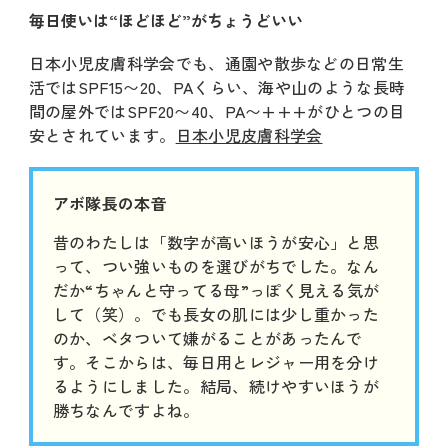
毎日使いは“ほどほど”がちょうどいい
日本小児皮膚科学会でも、通園や散歩などの日常生
活ではSPF15〜20、PAくらい、海や山のような長時
間の屋外ではSPF20〜40、PA〜+++がひとつの目
安とされています。
日本小児皮膚科学会
アボ隊長の本音
昔のわたしは「数字が高いほうが安心」と思
って、つい強いものを選びがちでした。なん
だか“ちゃんと守ってる母”っぽく見える気が
して（笑）。でも長女の肌には少し重かった
のか、ベタついて嫌がることがあったんで
す。そこからは、毎日用とレジャー用を分け
るようにしました。結局、続けやすいほうが
勝ちなんですよね。