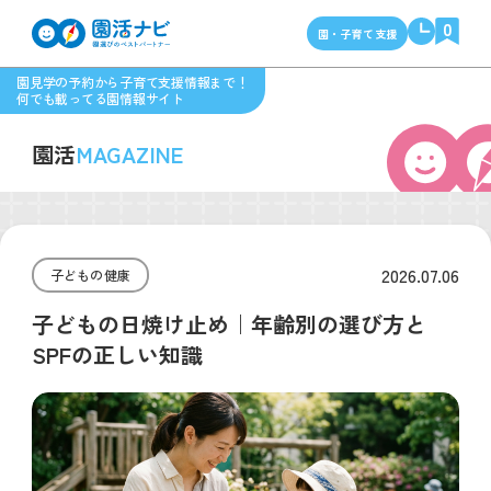
0
園・子育て支援
園見学の予約から子育て支援情報まで！
何でも載ってる園情報サイト
園活
MAGAZINE
2026.07.06
子どもの健康
子どもの日焼け止め｜年齢別の選び方と
SPFの正しい知識