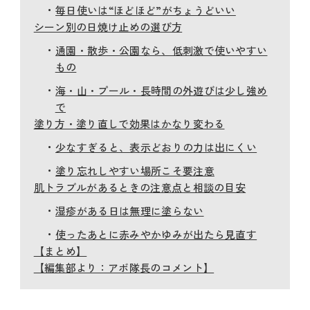
毎日使いは“ほどほど”がちょうどいい
シーン別の日焼け止めの選び方
通園・散歩・公園なら、低刺激で使いやすい
もの
海・山・プール・長時間の外遊びは少し強め
で
塗り方・塗り直しで効果はかなり変わる
少なすぎると、表示どおりの力は出にくい
塗り忘れしやすい場所こそ要注意
肌トラブルがあるときの注意点と相談の目安
湿疹がある日は無理に塗らない
使ったあとに赤みやかゆみが出たら見直す
【まとめ】
【編集部より：アボ隊長のコメント】