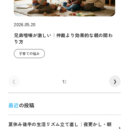
2026.05.20
兄弟喧嘩が激しい｜仲裁より効果的な親の関わ
り方
子育ての悩み
1
2
❮
❯
最近
の投稿
夏休み後半の生活リズム立て直し｜夜更かし・朝