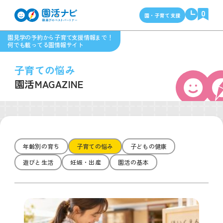
0
園・子育て支援
園見学の予約から子育て支援情報まで！
何でも載ってる園情報サイト
子育ての悩み
園活MAGAZINE
年齢別の育ち
子育ての悩み
子どもの健康
遊びと生活
妊娠・出産
園活の基本