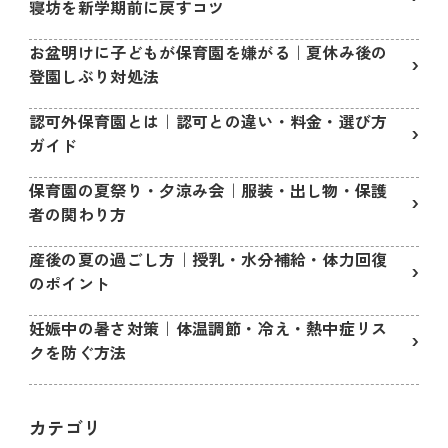
寝坊を新学期前に戻すコツ
お盆明けに子どもが保育園を嫌がる｜夏休み後の
登園しぶり対処法
認可外保育園とは｜認可との違い・料金・選び方
ガイド
保育園の夏祭り・夕涼み会｜服装・出し物・保護
者の関わり方
産後の夏の過ごし方｜授乳・水分補給・体力回復
のポイント
妊娠中の暑さ対策｜体温調節・冷え・熱中症リス
クを防ぐ方法
カテゴリ